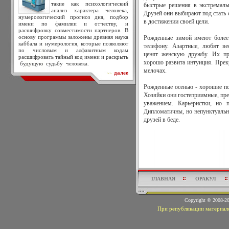
такие как психологический
быстрые решения в экстремаль
анализ характера человека,
Друзей они выбирают под стать 
нумерологический прогноз дня, подбор
в достижении своей цели.
имени по фамилии и отчеству, и
расшифровку совместимости партнеров. В
основу программы заложены древняя наука
Рожденные зимой имеют более 
каббала и нумерология, которые позволяют
телефону. Азартные, любят ве
по числовым и алфавитным кодам
ценят женскую дружбу. Их пр
расшифровать тайный код имени и раскрыть
хорошо развита интуиция. Прек
будущую судьбу человека.
мелочах.
далее
>>
Рожденные осенью - хорошие пс
Хозяйки они гостеприимные, прек
уважением. Карьеристки, но 
Дипломатичны, но непунктуальны
друзей в беде.
ГЛАВНАЯ
ОРАКУЛ
Copyright © 2008-
При републикации материало