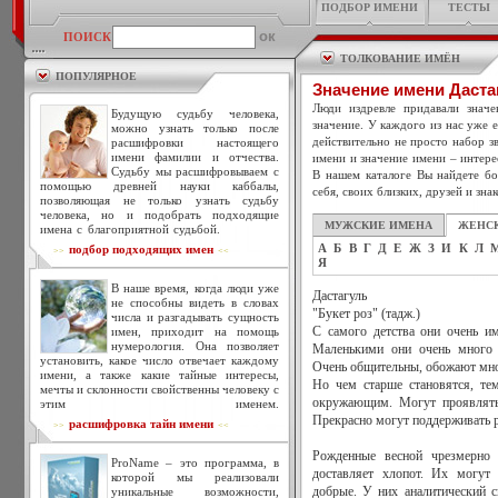
ПОДБОР ИМЕНИ
ТЕСТЫ
ПОИСК
ТОЛКОВАНИЕ ИМЁН
ПОПУЛЯРНОЕ
Значение имени Даста
Люди издревле придавали знач
Будущую судьбу человека,
значение. У каждого из нас уже 
можно узнать только после
действительно не просто набор зв
расшифровки настоящего
имени фамилии и отчества.
имени и значение имени – интере
Судьбу мы расшифровываем с
В нашем каталоге Вы найдете бо
помощью древней науки каббалы,
себя, своих близких, друзей и зна
позволяющая не только узнать судьбу
человека, но и подобрать подходящие
МУЖСКИЕ ИМЕНА
ЖЕНС
имена с благоприятной судьбой.
А
Б
В
Г
Д
Е
Ж
З
И
К
Л
подбор подходящих имен
>>
<<
Я
В наше время, когда люди уже
Дастагуль
не способны видеть в словах
"Букет роз" (тадж.)
числа и разгадывать сущность
имен, приходит на помощь
С самого детства они очень и
нумерология. Она позволяет
Маленькими они очень много 
установить, какое число отвечает каждому
Очень общительны, обожают мног
имени, а также какие тайные интересы,
Но чем старше становятся, те
мечты и склонности свойственны человеку с
окружающим. Могут проявлять 
этим именем.
Прекрасно могут поддерживать р
расшифровка тайн имени
>>
<<
Рожденные весной чрезмерно
ProName – это программа, в
доставляет хлопот. Их могут
которой мы реализовали
уникальные возможности,
добрые. У них аналитический с