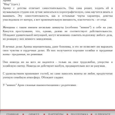
Арина
"Мир" (греч.)
Арину с детства отличает самостоятельность. Она сама решит, ходить ей в
музыкальную студию или лучше записаться в хореографическую, сама научится вязать и
вышивать. Эту самостоятельность, как и остальные черты характеpa, девочка
унаследовала от матери, а вот привлекательную внешность, пластичность - от отца.
Женщины с таким именем несколько замкнуты (особенно "зимние") и себе на уме.
Кажутся простушками, что, однако, далеко не соответствует действительности.
Обладают удивительной интуицией, могут мгновенно схватить подоплеку любого дела,
но реакция у них немного замедленная.
В личных делах Арины нерешительны, даже боязливы, и это не позволяет им выражать
свои чувства в сердечных делах. Из них получаются хорошие хозяйки и преданные
жены - преданные, но ревнивые.
Они никогда ни на кого не надеются - только на свое трудолюбие, упорство и
хозяйскую сметку. Никогда не действуют наобум, предварительно все не разузнав.
С удовольствием принимают гостей, но сами наносить визиты не любят, предпочитая
уютную семейную атмосферу. Обожают сладкое.
У "зимних" Арин сложные взаимоотношения с родителями.
ГЛАВНАЯ
ОРАКУЛ
ПАРТНЁРЫ
ПОДДЕРЖКА
О ПРОЕКТЕ