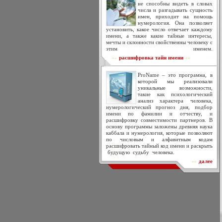
не способны видеть в словах
числа и разгадывать сущность
имен, приходит на помощь
нумерология. Она позволяет
установить, какое число отвечает каждому
имени, а также какие тайные интересы,
мечты и склонности свойственны человеку с
этим именем.
расшифровка тайн имени
>>
<<
ProName – это программа, в
которой мы реализовали
уникальные возможности,
такие как психологический
анализ характера человека,
нумерологический прогноз дня, подбор
имени по фамилии и отчеству, и
расшифровку совместимости партнеров. В
основу программы заложены древняя наука
каббала и нумерология, которые позволяют
по числовым и алфавитным кодам
расшифровать тайный код имени и раскрыть
будущую судьбу человека.
далее
>>