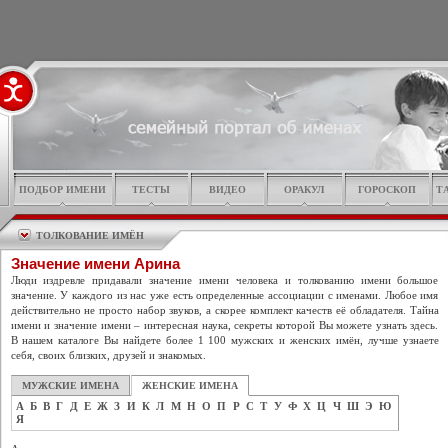
ПОДБОР ИМЕНИ
ТЕСТЫ
ВИДЕО
ОРАКУЛ
ГОРОСКОП
Т
ТОЛКОВАНИЕ ИМЁН
Значение имени Арина
Люди издревле придавали значение имени человека и толкованию имени большое
значение. У каждого из нас уже есть определенные ассоциации с именами. Любое имя
действительно не просто набор звуков, а скорее комплект качеств её обладателя. Тайна
имени и значение имени – интересная наука, секреты которой Вы можете узнать здесь.
В нашем каталоге Вы найдете более 1 100 мужских и женских имён, лучше узнаете
себя, своих близких, друзей и знакомых.
МУЖСКИЕ ИМЕНА
ЖЕНСКИЕ ИМЕНА
А
Б
В
Г
Д
Е
Ж
З
И
К
Л
М
Н
О
П
Р
С
Т
У
Ф
Х
Ц
Ч
Ш
Э
Ю
Я