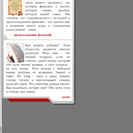
часть нашего прошлого, это
история фамилии, а значит,
история наших предков,
история нашей семьи. Мы
считаем, что соприкоснуться с историей и
происхождением фамилии - это сделать шаг
к познанию своего рода, к сохранению
родословной семьи.
происхождение фамилий
>>
<<
Как назвать ребенка? Этим
вопросом задаются многие
родители. Ведь имя - это
первый подарок, если не
считать самой жизни, который
они дали своему малышу, и этот подарок -
на всю жизнь. Хотя иногда с выбором
имени проблем не возникает, бывает и
такое. Но чаще - папа и мама ломают
голову, читают и перечитывают словари
мужских имен. Что означают разные имена?
Как подобрать лучшее имя? Обо всем этом
в статьях про имена.
далее
>>