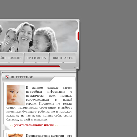
АЙНЫ ИМЕНИ
ПРО ИМЕНА
ВКОНТАКТЕ
ИНТЕРЕСНОЕ
В данном разделе дается
подробная информация о
практически всех именах,
встречающихся в нашей
стране. Проимена не только
станет незаменимым советчиком в выборе
имени для будущего ребенка, но и поможет
каждому из нас лучше понять себя, своих
близких, друзей и знакомых.
узнать толкование имени
>>
<<
Происхождение фамилии - это