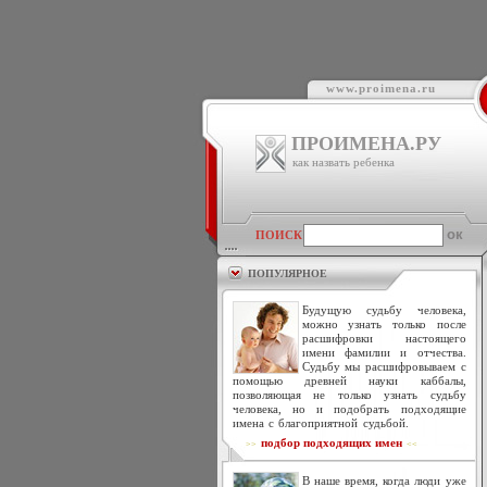
www.proimena.ru
ПРОИМЕНА.РУ
как назвать ребенка
ПОИСК
ПОПУЛЯРНОЕ
Будущую судьбу человека,
можно узнать только после
расшифровки настоящего
имени фамилии и отчества.
Судьбу мы расшифровываем с
помощью древней науки каббалы,
позволяющая не только узнать судьбу
человека, но и подобрать подходящие
имена с благоприятной судьбой.
подбор подходящих имен
>>
<<
В наше время, когда люди уже