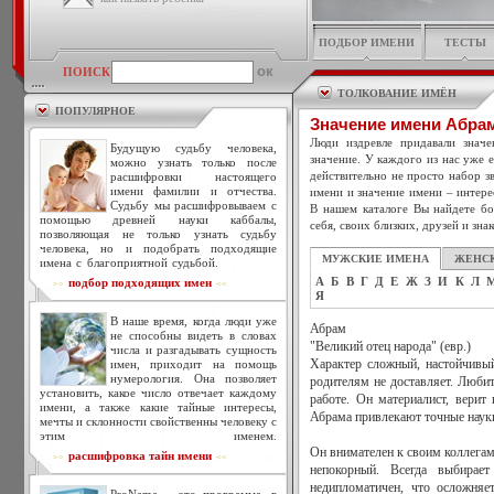
ПОДБОР ИМЕНИ
ТЕСТЫ
ПОИСК
ТОЛКОВАНИЕ ИМЁН
ПОПУЛЯРНОЕ
Значение имени Абра
Люди издревле придавали знач
Будущую судьбу человека,
значение. У каждого из нас уже 
можно узнать только после
действительно не просто набор зв
расшифровки настоящего
имени фамилии и отчества.
имени и значение имени – интере
Судьбу мы расшифровываем с
В нашем каталоге Вы найдете бо
помощью древней науки каббалы,
себя, своих близких, друзей и зна
позволяющая не только узнать судьбу
человека, но и подобрать подходящие
МУЖСКИЕ ИМЕНА
ЖЕНС
имена с благоприятной судьбой.
А
Б
В
Г
Д
Е
Ж
З
И
К
Л
подбор подходящих имен
>>
<<
Я
В наше время, когда люди уже
Абрам
не способны видеть в словах
"Великий отец народа" (евр.)
числа и разгадывать сущность
имен, приходит на помощь
Характер сложный, настойчивы
нумерология. Она позволяет
родителям не доставляет. Любит
установить, какое число отвечает каждому
работе. Он материалист, верит 
имени, а также какие тайные интересы,
Абрама привлекают точные науки
мечты и склонности свойственны человеку с
этим именем.
Он внимателен к своим коллегам
расшифровка тайн имени
>>
<<
непокорный. Всегда выбирае
недипломатичен, что осложняе