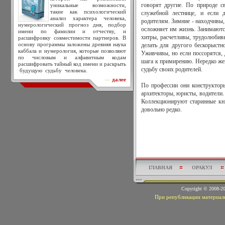
уникальные возможности,
говорят другие. По природе с
такие как психологический
служебной лестнице, и если 
анализ характера человека,
родителям. Зимние - находчивы,
нумерологический прогноз дня, подбор
осложняет им жизнь. Занимаются
имени по фамилии и отчеству, и
хитры, расчетливы, трудолюбивы
расшифровку совместимости партнеров. В
основу программы заложены древняя наука
делать для другого бескорыстно
каббала и нумерология, которые позволяют
Уживчивы, но если поссорятся, 
по числовым и алфавитным кодам
шага к примирению. Нередко ж
расшифровать тайный код имени и раскрыть
судьбу своих родителей.
будущую судьбу человека.
далее
>>
По профессии они конструкторы
архитекторы, юристы, водители.
Коллекционируют старинные кни
довольно редко.
ГЛАВНАЯ
ОРАКУЛ
Copyright © 2008-
При републикации материало