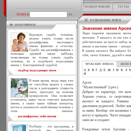
ПОДБОР ИМЕНИ
ТЕСТЫ
ПОИСК
ТОЛКОВАНИЕ ИМЁН
ПОПУЛЯРНОЕ
Значение имени Арсе
Люди издревле придавали знач
Будущую судьбу человека,
значение. У каждого из нас уже 
можно узнать только после
действительно не просто набор зв
расшифровки настоящего
имени фамилии и отчества.
имени и значение имени – интере
Судьбу мы расшифровываем с
В нашем каталоге Вы найдете бо
помощью древней науки каббалы,
себя, своих близких, друзей и зна
позволяющая не только узнать судьбу
человека, но и подобрать подходящие
МУЖСКИЕ ИМЕНА
ЖЕНС
имена с благоприятной судьбой.
А
Б
В
Г
Д
Е
Ж
З
И
К
Л
подбор подходящих имен
>>
<<
Я
В наше время, когда люди уже
Арсен
не способны видеть в словах
"Мужественный" (греч.)
числа и разгадывать сущность
имен, приходит на помощь
Добрые по характеру, эти мал
нумерология. Она позволяет
Хорошо учатся, со сверстник
установить, какое число отвечает каждому
назовут не каждого. Ранимы 
имени, а также какие тайные интересы,
давлением родителей. Любят жив
мечты и склонности свойственны человеку с
за ними. Вообще эти мальчики х
этим именем.
могут и приврать. Часто попада
расшифровка тайн имени
>>
<<
сами же и создают.
ProName – это программа, в
Рожденные летом Арсении - 
которой мы реализовали