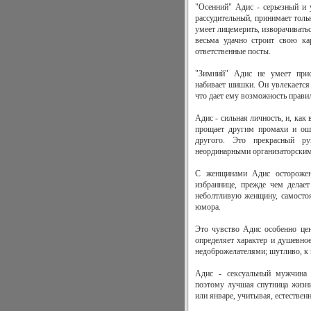
"Осенний" Адис - серьезный и 
рассудительный, принимает тол
умеет лицемерить, изворачивать
весьма удачно строит свою ка
ответственные посты.
"Зимний" Адис не умеет прис
набивает шишки. Он увлекается 
что дает ему возможность прави
Адис - сильная личность, и, как
прощает другим промахи и оши
другого. Это прекрасный рук
неординарными организаторским
С женщинами Адис осторожен,
избраннице, прежде чем делае
неболтливую женщину, самостоя
юмора.
Это чувство Адис особенно це
определяет характер и душевное
недоброжелателями; шутливо, к 
Адис - сексуальный мужчина
поэтому лучшая спутница жизни 
или январе, учитывая, естествен