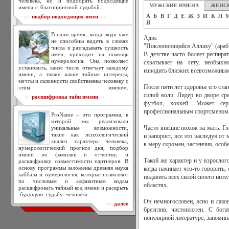
человека, но и подобрать подходящие
МУЖСКИЕ ИМЕНА
ЖЕНС
имена с благоприятной судьбой.
А
Б
В
Г
Д
Е
Ж
З
И
К
Л
подбор подходящих имен
>>
<<
Я
В наше время, когда люди уже
Адис
не способны видеть в словах
"Поклоняющийся Аллаху" (араб
числа и разгадывать сущность
имен, приходит на помощь
В детстве часто болеет респир
нумерология. Она позволяет
схватывает на лету, необыкно
установить, какое число отвечает каждому
изводить близких всевозможными
имени, а также какие тайные интересы,
мечты и склонности свойственны человеку с
После пяти лет здоровье его ста
этим именем.
силой воли. Лидер во дворе ср
расшифровка тайн имени
>>
<<
футбол, хоккей. Может сер
профессиональным спортсменом
ProName – это программа, в
которой мы реализовали
уникальные возможности,
Часто внешне похож на мать. Гл
такие как психологический
и напорист, все это наследуя от
анализ характера человека,
в меру скромен, застенчив, особе
нумерологический прогноз дня, подбор
имени по фамилии и отчеству, и
Такой же характер и у взрослог
расшифровку совместимости партнеров. В
основу программы заложены древняя наука
когда начинает что-то говорить,
каббала и нумерология, которые позволяют
подавить всех силой своего инт
по числовым и алфавитным кодам
областях.
расшифровать тайный код имени и раскрыть
будущую судьбу человека.
Он немногословен, ясно и лакон
далее
>>
брезглив, чистоплотен. С бог
популярной литературе, запоми