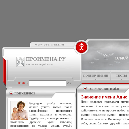
www.proimena.ru
ПРОИМЕНА.РУ
как назвать ребенка
ПОДБОР ИМЕНИ
ТЕСТЫ
ПОИСК
ТОЛКОВАНИЕ ИМЁН
ПОПУЛЯРНОЕ
Значение имени Адис
Люди издревле придавали знач
Будущую судьбу человека,
значение. У каждого из нас уже 
можно узнать только после
действительно не просто набор зв
расшифровки настоящего
имени фамилии и отчества.
имени и значение имени – интере
Судьбу мы расшифровываем с
В нашем каталоге Вы найдете бо
помощью древней науки каббалы,
себя, своих близких, друзей и зна
позволяющая не только узнать судьбу