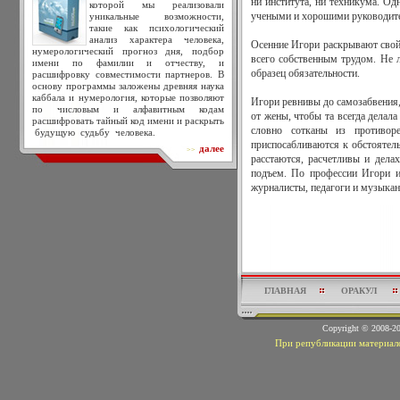
ни института, ни техникума. Од
которой мы реализовали
уникальные возможности,
учеными и хорошими руководите
такие как психологический
анализ характера человека,
Осенние Игори раскрывают свой 
нумерологический прогноз дня, подбор
всего собственным трудом. Не 
имени по фамилии и отчеству, и
образец обязательности.
расшифровку совместимости партнеров. В
основу программы заложены древняя наука
каббала и нумерология, которые позволяют
Игори ревнивы до самозабвения,
по числовым и алфавитным кодам
от жены, чтобы та всегда делал
расшифровать тайный код имени и раскрыть
словно сотканы из противо
будущую судьбу человека.
приспосабливаются к обстоятель
далее
>>
расстаются, расчетливы и делах
подъем. По профессии Игори и
журналисты, педагоги и музыкан
ГЛАВНАЯ
ОРАКУЛ
Copyright © 2008-
При републикации материало