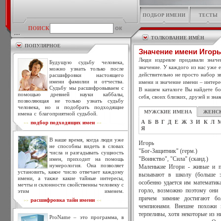
ПОДБОР ИМЕНИ
ТЕСТЫ
ПОИСК
ТОЛКОВАНИЕ ИМЁН
ПОПУЛЯРНОЕ
Значение имени Игорь
Люди издревле придавали знач
Будущую судьбу человека,
значение. У каждого из нас уже 
можно узнать только после
действительно не просто набор зв
расшифровки настоящего
имени фамилии и отчества.
имени и значение имени – интере
Судьбу мы расшифровываем с
В нашем каталоге Вы найдете бо
помощью древней науки каббалы,
себя, своих близких, друзей и зна
позволяющая не только узнать судьбу
человека, но и подобрать подходящие
МУЖСКИЕ ИМЕНА
ЖЕНС
имена с благоприятной судьбой.
А
Б
В
Г
Д
Е
Ж
З
И
К
Л
подбор подходящих имен
>>
<<
Я
В наше время, когда люди уже
Игорь
не способны видеть в словах
"Бог-Защитник" (герм.)
числа и разгадывать сущность
имен, приходит на помощь
"Воинство", "Сила" (сканд.)
нумерология. Она позволяет
Маленькие Игори - живые и по
установить, какое число отвечает каждому
вызывают в школу (больше э
имени, а также какие тайные интересы,
особенно удается им математик
мечты и склонности свойственны человеку с
горло, возможно поэтому они 
этим именем.
причем зимние достигают бо
расшифровка тайн имени
>>
<<
чемпионами. Внешне похожи 
терпеливы, хотя некоторые из н
ProName – это программа, в