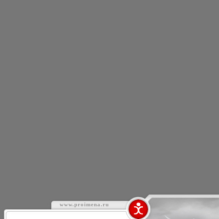
www.proimena.ru