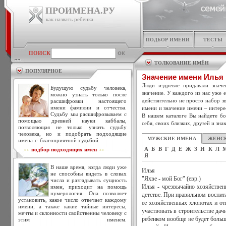
ПРОИМЕНА.РУ
как назвать ребенка
ПОДБОР ИМЕНИ
ТЕСТЫ
ПОИСК
ТОЛКОВАНИЕ ИМЁН
ПОПУЛЯРНОЕ
Значение имени Илья
Люди издревле придавали знач
Будущую судьбу человека,
значение. У каждого из нас уже 
можно узнать только после
действительно не просто набор зв
расшифровки настоящего
имени фамилии и отчества.
имени и значение имени – интере
Судьбу мы расшифровываем с
В нашем каталоге Вы найдете бо
помощью древней науки каббалы,
себя, своих близких, друзей и зна
позволяющая не только узнать судьбу
человека, но и подобрать подходящие
МУЖСКИЕ ИМЕНА
ЖЕНС
имена с благоприятной судьбой.
А
Б
В
Г
Д
Е
Ж
З
И
К
Л
подбор подходящих имен
>>
<<
Я
В наше время, когда люди уже
Илья
не способны видеть в словах
"Яхве - мой Бог" (евр.)
числа и разгадывать сущность
имен, приходит на помощь
Илья - чрезвычайно хозяйствен
нумерология. Она позволяет
детстве. При правильном воспи
установить, какое число отвечает каждому
ее хозяйственных хлопотах и от
имени, а также какие тайные интересы,
участвовать в строительстве дач
мечты и склонности свойственны человеку с
ребенком вообще не будет больш
этим именем.