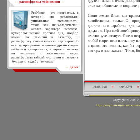
друзей - Илья не очень разборчи
расшифровка тайн имени
>>
<<
а так как общителен и подвижен, 
ProName – это программа, в
Свою семью Илья, как правило
которой мы реализовали
уникальные возможности,
хозяйственная жилка. Он вряд
такие как психологический
достаточного заработка для с
анализ характера человека,
преданно. При всей своей приве
нумерологический прогноз дня, подбор
охотно путешествует. У него ост
имени по фамилии и отчеству, и
любой ссоре готов взять вину на
расшифровку совместимости партнеров. В
основу программы заложены древняя наука
в целом это человек, как бы о
каббала и нумерология, которые позволяют
святцах о нем сказано: "Илья, Б
по числовым и алфавитным кодам
расшифровать тайный код имени и раскрыть
будущую судьбу человека.
далее
>>
ГЛАВНАЯ
ОРАКУЛ
Copyright © 2008-
При републикации материало