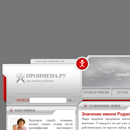
www.proimena.ru
ПРОИМЕНА.РУ
как назвать ребенка
ПОДБОР ИМЕНИ
ТЕСТЫ
ПОИСК
ТОЛКОВАНИЕ ИМЁН
ПОПУЛЯРНОЕ
Значение имени Роди
Люди издревле придавали знач
Будущую судьбу человека,
значение. У каждого из нас уже 
можно узнать только после
действительно не просто набор зв
расшифровки настоящего