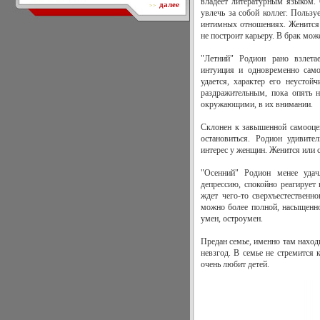
владеет литературным языком. 
далее
>>
увлечь за собой коллег. Пользу
интимных отношениях. Женится п
не построит карьеру. В брак мож
"Летний" Родион рано взлета
интуиция и одновременно само
удается, характер его неустой
раздражительным, пока опять н
окружающими, в их внимании.
Склонен к завышенной самооцен
остановиться. Родион удивите
интерес у женщин. Женится или с
"Осенний" Родион менее удач
депрессию, спокойно реагирует 
ждет чего-то сверхъестественн
можно более полной, насыщенно
умен, остроумен.
Предан семье, именно там наход
невзгод. В семье не стремится 
очень любит детей.