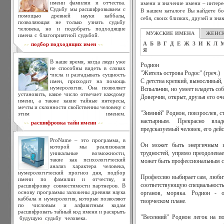
имени фамилии и отчества.
имени и значение имени – интере
Судьбу мы расшифровываем с
В нашем каталоге Вы найдете бо
помощью древней науки каббалы,
себя, своих близких, друзей и зна
позволяющая не только узнать судьбу
человека, но и подобрать подходящие
МУЖСКИЕ ИМЕНА
ЖЕНС
имена с благоприятной судьбой.
А
Б
В
Г
Д
Е
Ж
З
И
К
Л
подбор подходящих имен
>>
<<
Я
В наше время, когда люди уже
Родион
не способны видеть в словах
"Житель острова Родос" (греч.)
числа и разгадывать сущность
имен, приходит на помощь
С детства крепкий, выносливый,
нумерология. Она позволяет
Вспыльчив, но умеет владеть со
установить, какое число отвечает каждому
Доверчив, открыт, друзья его оч
имени, а также какие тайные интересы,
мечты и склонности свойственны человеку с
"Зимний" Родион, повзрослев, с
этим именем.
настырным. Прекрасно влад
расшифровка тайн имени
>>
<<
предсказуемый человек, его дейс
ProName – это программа, в
Он может быть энергичным и
которой мы реализовали
уникальные возможности,
трудностей, упрямо преодолевае
такие как психологический
может быть профессиональным с
анализ характера человека,
нумерологический прогноз дня, подбор
Профессию выбирает сам, любит 
имени по фамилии и отчеству, и
соответствующую специальность
расшифровку совместимости партнеров. В
основу программы заложены древняя наука
органов, моряка. Родион - о
каббала и нумерология, которые позволяют
творческом плане.
по числовым и алфавитным кодам
расшифровать тайный код имени и раскрыть
"Весенний" Родион легок на по
будущую судьбу человека.