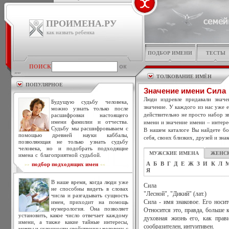
ПРОИМЕНА.РУ
как назвать ребенка
ПОДБОР ИМЕНИ
ТЕСТЫ
ПОИСК
ТОЛКОВАНИЕ ИМЁН
ПОПУЛЯРНОЕ
Значение имени Сила
Люди издревле придавали знач
Будущую судьбу человека,
значение. У каждого из нас уже 
можно узнать только после
действительно не просто набор зв
расшифровки настоящего
имени фамилии и отчества.
имени и значение имени – интере
Судьбу мы расшифровываем с
В нашем каталоге Вы найдете бо
помощью древней науки каббалы,
себя, своих близких, друзей и зна
позволяющая не только узнать судьбу
человека, но и подобрать подходящие
МУЖСКИЕ ИМЕНА
ЖЕНС
имена с благоприятной судьбой.
А
Б
В
Г
Д
Е
Ж
З
И
К
Л
подбор подходящих имен
>>
<<
Я
В наше время, когда люди уже
Сила
не способны видеть в словах
"Лесной", "Дикий" (лат.)
числа и разгадывать сущность
имен, приходит на помощь
Сила - имя знаковое. Его носит
нумерология. Она позволяет
Относится это, правда, больше 
установить, какое число отвечает каждому
духовная жизнь его, как прав
имени, а также какие тайные интересы,
сообразителен, интуитивен.
мечты и склонности свойственны человеку с