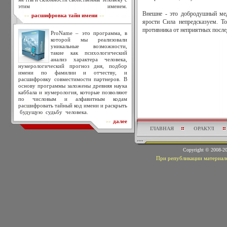
этим именем.
Внешне - это добродушный медв
расшифровка тайн имени
>>
<<
ярости Сила непредсказуем. Т
противника от неприятных после
ProName – это программа, в
которой мы реализовали
уникальные возможности,
такие как психологический
анализ характера человека,
нумерологический прогноз дня, подбор
имени по фамилии и отчеству, и
расшифровку совместимости партнеров. В
основу программы заложены древняя наука
каббала и нумерология, которые позволяют
по числовым и алфавитным кодам
расшифровать тайный код имени и раскрыть
будущую судьбу человека.
далее
>>
ГЛАВНАЯ
ОРАКУЛ
Copyright © 2008-
При републикации материало