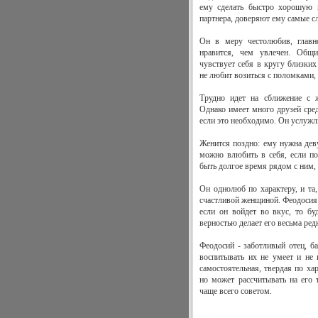
ему сделать быстро хорошую к
партнера, доверяют ему самые с
Он в меру честолюбив, главн
нравится, чем увлечен. Общ
чувствует себя в кругу близки
не любит возиться с поломками, 
Трудно идет на сближение с 
Однако имеет много друзей сред
если это необходимо. Он услужл
Женится поздно: ему нужна дев
можно влюбить в себя, если п
быть долгое время рядом с ним, 
Он однолюб по характеру, и та,
счастливой женщиной. Феодосия 
если он войдет во вкус, то б
верностью делает его весьма ре
Феодосий - заботливый отец, ба
воспитывать их не умеет и не 
самостоятельная, твердая по ха
но может рассчитывать на его 
чаще всего советом.