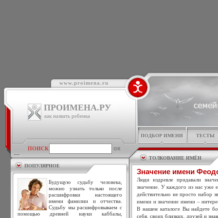
www.proimena.ru
ПРОИМЕНА.РУ
как назвать ребенка
ПОДБОР ИМЕНИ
ТЕСТЫ
ПОИСК
ТОЛКОВАНИЕ ИМЁН
ПОПУЛЯРНОЕ
Значение имени Феод
Люди издревле придавали знач
Будущую судьбу человека,
значение. У каждого из нас уже 
можно узнать только после
действительно не просто набор зв
расшифровки настоящего
имени фамилии и отчества.
имени и значение имени – интере
Судьбу мы расшифровываем с
В нашем каталоге Вы найдете бо
помощью древней науки каббалы,
себя, своих близких, друзей и зна