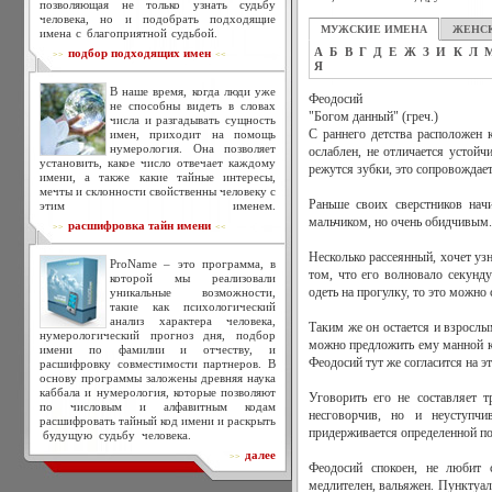
позволяющая не только узнать судьбу
человека, но и подобрать подходящие
МУЖСКИЕ ИМЕНА
ЖЕНС
имена с благоприятной судьбой.
А
Б
В
Г
Д
Е
Ж
З
И
К
Л
подбор подходящих имен
>>
<<
Я
В наше время, когда люди уже
Феодосий
не способны видеть в словах
"Богом данный" (греч.)
числа и разгадывать сущность
имен, приходит на помощь
С раннего детства расположен
нумерология. Она позволяет
ослаблен, не отличается устойч
установить, какое число отвечает каждому
режутся зубки, это сопровождает
имени, а также какие тайные интересы,
мечты и склонности свойственны человеку с
Раньше своих сверстников нач
этим именем.
мальчиком, но очень обидчивым.
расшифровка тайн имени
>>
<<
Несколько рассеянный, хочет узн
ProName – это программа, в
том, что его волновало секунду
которой мы реализовали
уникальные возможности,
одеть на прогулку, то это можно
такие как психологический
анализ характера человека,
Таким же он остается и взрослы
нумерологический прогноз дня, подбор
можно предложить ему манной ка
имени по фамилии и отчеству, и
Феодосий тут же согласится на эт
расшифровку совместимости партнеров. В
основу программы заложены древняя наука
каббала и нумерология, которые позволяют
Уговорить его не составляет т
по числовым и алфавитным кодам
несговорчив, но и неуступчи
расшифровать тайный код имени и раскрыть
придерживается определенной по
будущую судьбу человека.
далее
>>
Феодосий спокоен, не любит 
медлителен, вальяжен. Пунктуал