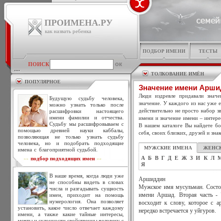
ПРОИМЕНА.РУ
как назвать ребенка
ПОДБОР ИМЕНИ
ТЕСТЫ
ПОИСК
ТОЛКОВАНИЕ ИМЁН
ПОПУЛЯРНОЕ
Значение имени Арш
Люди издревле придавали знач
Будущую судьбу человека,
значение. У каждого из нас уже 
можно узнать только после
действительно не просто набор зв
расшифровки настоящего
имени фамилии и отчества.
имени и значение имени – интере
Судьбу мы расшифровываем с
В нашем каталоге Вы найдете бо
помощью древней науки каббалы,
себя, своих близких, друзей и зна
позволяющая не только узнать судьбу
человека, но и подобрать подходящие
МУЖСКИЕ ИМЕНА
ЖЕНС
имена с благоприятной судьбой.
А
Б
В
Г
Д
Е
Ж
З
И
К
Л
подбор подходящих имен
>>
<<
Я
В наше время, когда люди уже
Аршиддин
не способны видеть в словах
Мужское имя мусульман. Состои
числа и разгадывать сущность
имен, приходит на помощь
имени Аршад. Вторая часть - 
нумерология. Она позволяет
восходит к слову, которое с 
установить, какое число отвечает каждому
нередко встречается у уйгуров.
имени, а также какие тайные интересы,
мечты и склонности свойственны человеку с