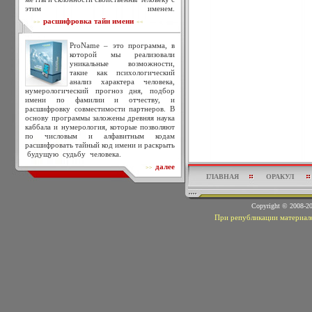
этим именем.
расшифровка тайн имени
>>
<<
ProName – это программа, в
которой мы реализовали
уникальные возможности,
такие как психологический
анализ характера человека,
нумерологический прогноз дня, подбор
имени по фамилии и отчеству, и
расшифровку совместимости партнеров. В
основу программы заложены древняя наука
каббала и нумерология, которые позволяют
по числовым и алфавитным кодам
расшифровать тайный код имени и раскрыть
будущую судьбу человека.
далее
>>
ГЛАВНАЯ
ОРАКУЛ
Copyright © 2008-
При републикации материало