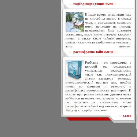
подбор подходящих имен
>>
<<
В наше время, когда люди уже
не способны видеть в словах
числа и разгадывать сущность
имен, приходит на помощь
нумерология. Она позволяет
установить, какое число отвечает каждому
имени, а также какие тайные интересы,
мечты и склонности свойственны человеку с
этим именем.
расшифровка тайн имени
>>
<<
ProName – это программа, в
которой мы реализовали
уникальные возможности,
такие как психологический
анализ характера человека,
нумерологический прогноз дня, подбор
имени по фамилии и отчеству, и
расшифровку совместимости партнеров. В
основу программы заложены древняя наука
каббала и нумерология, которые позволяют
по числовым и алфавитным кодам
расшифровать тайный код имени и раскрыть
будущую судьбу человека.
далее
>>