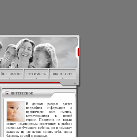
АЙНЫ ИМЕНИ
ПРО ИМЕНА
ВКОНТАКТЕ
ИНТЕРЕСНОЕ
В данном разделе дается
подробная информация о
практически всех именах,
встречающихся в нашей
стране. Проимена не только
станет незаменимым советчиком в выборе
имени для будущего ребенка, но и поможет
каждому из нас лучше понять себя, своих
близких, друзей и знакомых.