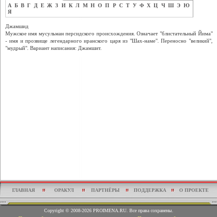
А
Б
В
Г
Д
Е
Ж
З
И
К
Л
М
Н
О
П
Р
С
Т
У
Ф
Х
Ц
Ч
Ш
Э
Ю
Я
Джамшид
Мужское имя мусульман персидского происхождения. Означает "блистательный Йима"
- имя и прозвище легендарного иранского царя из "Шах-наме". Переносно "великий",
"мудрый". Вариант написания: Джамшит.
ГЛАВНАЯ
ОРАКУЛ
ПАРТНЁРЫ
ПОДДЕРЖКА
О ПРОЕКТЕ
Copyright © 2008-2026 PROIMENA.RU. Все права сохранены.