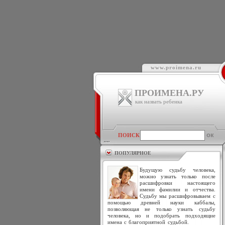
www.proimena.ru
ПРОИМЕНА.РУ
как назвать ребенка
ПОИСК
ПОПУЛЯРНОЕ
Будущую судьбу человека,
можно узнать только после
расшифровки настоящего
имени фамилии и отчества.
Судьбу мы расшифровываем с
помощью древней науки каббалы,
позволяющая не только узнать судьбу
человека, но и подобрать подходящие
имена с благоприятной судьбой.