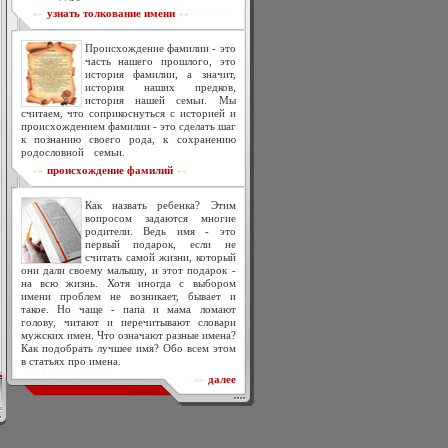
узнать толкование имени
>>
<<
Происхождение фамилии - это
часть нашего прошлого, это
история фамилии, а значит,
история наших предков,
история нашей семьи. Мы
считаем, что соприкоснуться с историей и
происхождением фамилии - это сделать шаг
к познанию своего рода, к сохранению
родословной семьи.
происхождение фамилий
>>
<<
Как назвать ребенка? Этим
вопросом задаются многие
родители. Ведь имя - это
первый подарок, если не
считать самой жизни, который
они дали своему малышу, и этот подарок -
на всю жизнь. Хотя иногда с выбором
имени проблем не возникает, бывает и
такое. Но чаще - папа и мама ломают
голову, читают и перечитывают словари
мужских имен. Что означают разные имена?
Как подобрать лучшее имя? Обо всем этом
в статьях про имена.
далее
>>